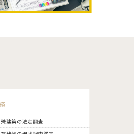
務
特殊建築の法定調査
既存建物の現状調査鑑定